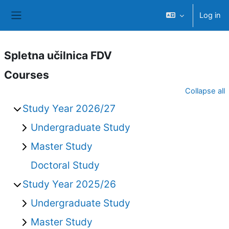
Skip to main content
Log in
Side panel
Spletna učilnica FDV
Courses
Collapse all
Study Year 2026/27
Undergraduate Study
Master Study
Doctoral Study
Study Year 2025/26
Undergraduate Study
Master Study